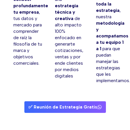
toda la
profundamente
estrategia
estrategia
,
tu empresa
,
técnica y
nuestra
tus datos y
creativa
de
metodología
mercado para
alto impacto
y
comprender
100%
acompañamos
de raíz la
enfocado en
a tu equipo 1
filosofía de tu
generarte
a 1
para que
marca y
cotizaciones,
puedan
objetivos
ventas y por
manejar las
comerciales.
ende clientes
estrategias
por medios
que les
digitales
implementamos
✅ Reunión de Estrategia Gratis