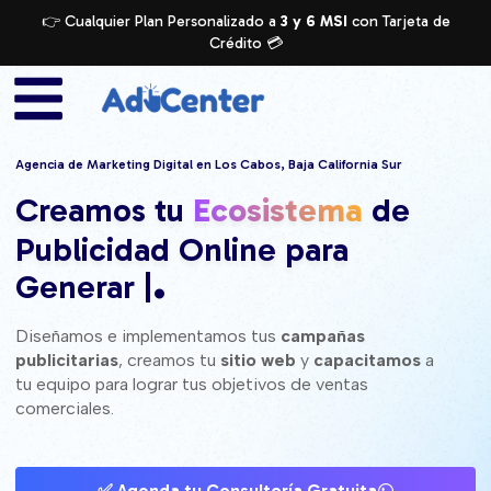
👉 Cualquier Plan Personalizado a
3 y 6 MSI
con Tarjeta de
Crédito 💳
Agencia de Marketing Digital en Los Cabos, Baja California Sur
Creamos tu
Ecosistema
de
Publicidad Online para
.
Crecer tu
|️
Diseñamos e implementamos tus
campañas
publicitarias
, creamos tu
sitio web
y
capacitamos
a
tu equipo para lograr tus objetivos de ventas
comerciales.
✅ Agenda tu Consultoría Gratuita