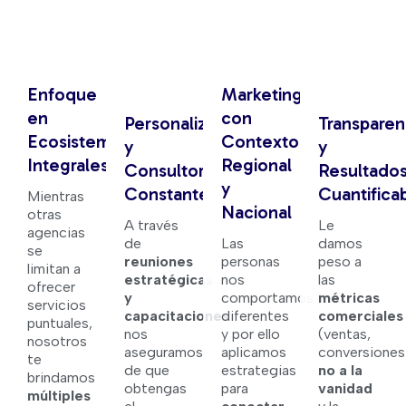
Enfoque
Marketing
en
con
Personalización
Transparen
Ecosistemas
Contexto
y
y
Integrales
Regional
Consultoría
Resultado
y
Constante
Cuantifica
Mientras
Nacional
otras
A través
Le
agencias
de
Las
damos
se
reuniones
personas
peso a
limitan a
estratégicas
nos
las
ofrecer
y
comportamos
métricas
servicios
capacitaciones
diferentes
comerciales
puntuales,
nos
y por ello
(ventas,
nosotros
aseguramos
aplicamos
conversiones
te
de que
estrategias
no a la
brindamos
obtengas
para
vanidad
múltiples