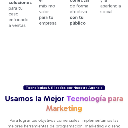
el
conectar
y la
soluciones
máximo
de forma
apariencia
para tu
valor
efectiva
social.
caso
para tu
con tu
enfocado
empresa.
público
.
a ventas.
Tecnologías Utilizadas por Nuestra Agencia
Usamos la Mejor
Tecnología para
Marketing
Para lograr tus objetivos comerciales, implementamos las
mejores herramientas de programación, marketing y diseño