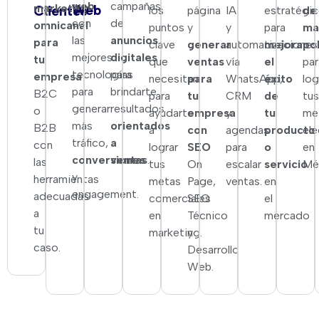
web
campañas
marketing
Web
Clientes
los
página
IA
estratégi
de
con
de
omnicanal
puntos
y
y
para
ma
las
anuncios
para
clave
generar
automatizaciones
mejorar
pol
mejores
digitales
tu
que
ventas
vía
el
par
tecnologías
para
empresa
necesitan
para
WhatsApp,
éxito
log
para
brindarte
B2C
para
tu
CRM
de
tus
generar
resultados
o
ayudarte
empresa
y
tu
me
más
orientados
B2B
a
con
agendas
producto
ele
tráfico,
a
con
lograr
SEO
para
o
en
conversiones
ventas
.
las
tus
On
escalar
servicio
Mé
y
herramientas
metas
Page,
ventas.
en
engagement.
adecuadas
comerciales
SEO
el
a
en
Técnico
mercado
tu
marketing.
y
caso.
Desarrollo
Web.